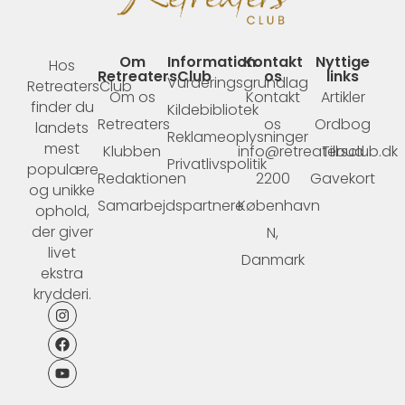
Om
Information
Kontakt
Nyttige
Hos
RetreatersClub
os
links
Vurderingsgrundlag
RetreatersClub
Om os
Kontakt
Artikler
finder du
Kildebibliotek
Retreaters
os
Ordbog
landets
Reklameoplysninger
mest
Klubben
info@retreatersclub.dk
Tilbud
Privatlivspolitik
populære
Redaktionen
2200
Gavekort
og unikke
Samarbejdspartnere
København
ophold,
der giver
N,
livet
Danmark
ekstra
krydderi.