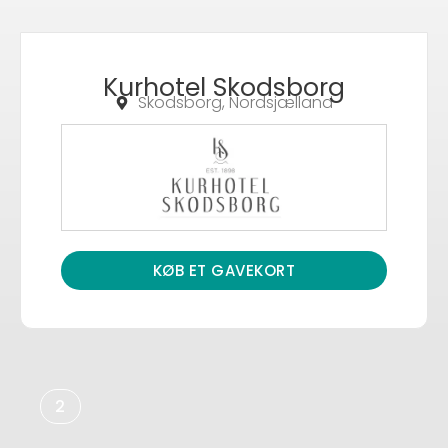
Kurhotel Skodsborg
Skodsborg, Nordsjælland
KØB ET GAVEKORT
2