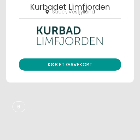
Kurbadet Limfjorden
Struer, Vestjylland
KØB ET GAVEKORT
6