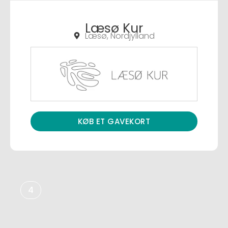
Læsø Kur
Læsø, Nordjylland
KØB ET GAVEKORT
4