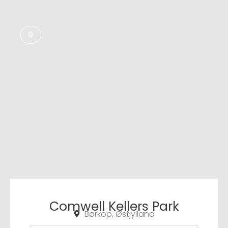
9
Comwell Kellers Park
Børkop, Østjylland