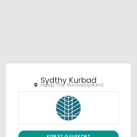
Sydthy Kurbad
Hurup Thy, Nordvestjylland
KØB ET GAVEKORT