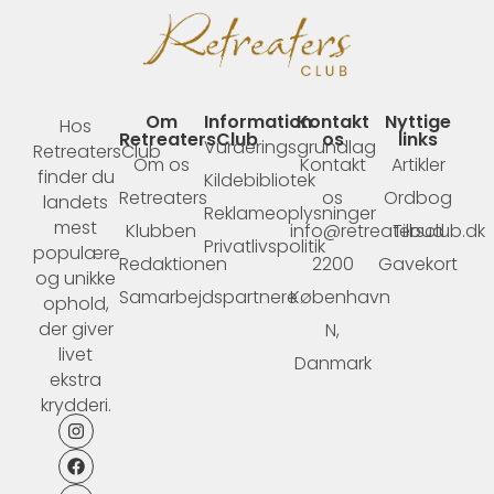
Om
Information
Kontakt
Nyttige
Hos
RetreatersClub
os
links
Vurderingsgrundlag
RetreatersClub
Om os
Kontakt
Artikler
finder du
Kildebibliotek
Retreaters
os
Ordbog
landets
Reklameoplysninger
mest
Klubben
info@retreatersclub.dk
Tilbud
Privatlivspolitik
populære
Redaktionen
2200
Gavekort
og unikke
Samarbejdspartnere
København
ophold,
der giver
N,
livet
Danmark
ekstra
krydderi.