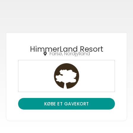
HimmerLand Resort
Farsø, Nordjylland
KØBE ET GAVEKORT