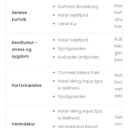
Klassi
Kurhotel Skodsborg
Seriøse
behand
Hotel Vejlefjord
kurfolk
strukt
Læsø Kur
bare s
Rolig
Hotel Vejlefjord
Restitution -
fokus 
Fjordgaarden
stress og
genopl
sygdom
Kurbadet Limfjorden
perio
Comwell Kellers Park
Roman
Hotel Viking Aqua Spa
facili
Parforkælelse
& Wellness
sammen
weeken
Fjordgaarden
Hotel Viking Aqua Spa
Varme
& Wellness
Venindekur
omgive
HimmerLand Resort