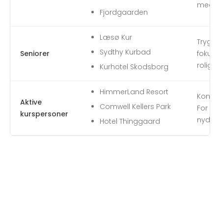
med kv
Fjordgaarden
Læsø Kur
Trygge
Sydthy Kurbad
Seniorer
fokus 
rolige
Kurhotel Skodsborg
HimmerLand Resort
Kombin
Aktive
Comwell Kellers Park
For di
kurspersoner
nyde v
Hotel Thinggaard