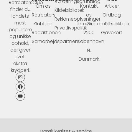
Vurderingsgrundlag
RetreatersClub
Om os
Kontakt
Artikler
finder du
Kildebibliotek
Retreaters
os
Ordbog
landets
Reklameoplysninger
mest
Klubben
info@retreatersclub.dk
Tilbud
Privatlivspolitik
populære
Redaktionen
2200
Gavekort
og unikke
Samarbejdspartnere
København
ophold,
der giver
N,
livet
Danmark
ekstra
krydderi.
Dansk kvalitet & service