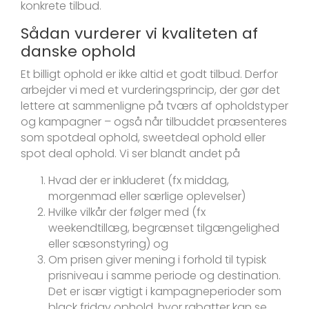
konkrete tilbud.
Sådan vurderer vi kvaliteten af
danske ophold
Et billigt ophold er ikke altid et godt tilbud. Derfor
arbejder vi med et vurderingsprincip, der gør det
lettere at sammenligne på tværs af opholdstyper
og kampagner – også når tilbuddet præsenteres
som spotdeal ophold, sweetdeal ophold eller
spot deal ophold. Vi ser blandt andet på
Hvad der er inkluderet (fx middag,
morgenmad eller særlige oplevelser)
Hvilke vilkår der følger med (fx
weekendtillæg, begrænset tilgængelighed
eller sæsonstyring) og
Om prisen giver mening i forhold til typisk
prisniveau i samme periode og destination.
Det er især vigtigt i kampagneperioder som
black friday ophold, hvor rabatter kan se