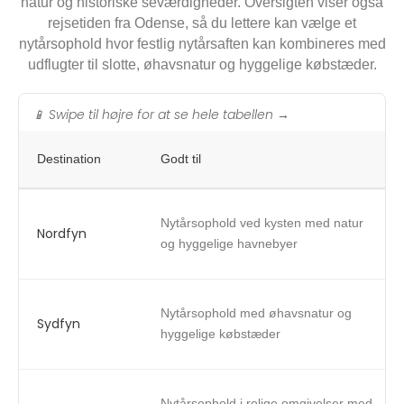
natur og historiske seværdigheder. Oversigten viser også
rejsetiden fra Odense, så du lettere kan vælge et
nytårsophold hvor festlig nytårsaften kan kombineres med
udflugter til slotte, øhavsnatur og hyggelige købstæder.
📱 Swipe til højre for at se hele tabellen →
Destination
Godt til
Nytårsophold ved kysten med natur
Nordfyn
og hyggelige havnebyer
Nytårsophold med øhavsnatur og
Sydfyn
hyggelige købstæder
Nytårsophold i rolige omgivelser med