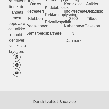
Vurderingsgrundlag
RetreatersClub
Om os
Kontakt os
Artikler
finder du
Kildebibliotek
Retreaters
info@retreatersclub.dk
Ordbog
landets
Reklameoplysninger
mest
Klubben
2200
Tilbud
Privatlivspolitik
populære
Redaktionen
København
Gavekort
og unikke
Samarbejdspartnere
N,
ophold,
der giver
Danmark
livet ekstra
krydderi.
Dansk kvalitet & service