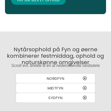
Nytårsophold på Fyn og øerne
kombinerer festmiddag, ophold og
naturskønne omgivelser
Scroll evt. direkte til én af nedenstående landsdele
NORDFYN
MIDTFYN
SYDFYN