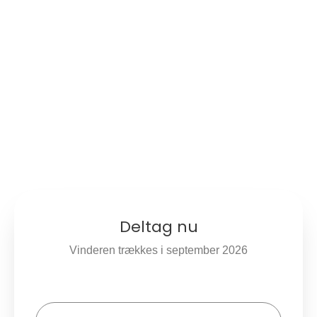
Vind et valgfrit ophold til en
værdi af 4500 kr.
Modtag 1-2 mails om måneden med håndplukkede
retreats, eksklusive medlemstilbud og skjulte perler.
Læs mere om
Retreaters Klubben
Deltag nu
Vinderen trækkes i september 2026