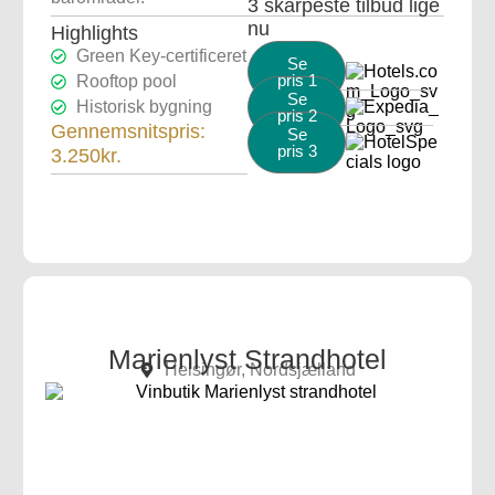
3 skarpeste tilbud lige
nu
Highlights
Green Key-certificeret
Se
pris 1
Rooftop pool
Se
Historisk bygning
pris 2
Gennemsnitspris:
Se
pris 3
3.250kr.
Marienlyst Strandhotel
Helsingør, Nordsjælland