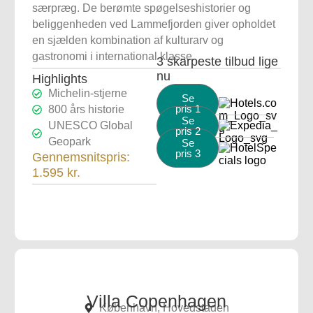
særpræg. De berømte spøgelseshistorier og
beliggenheden ved Lammefjorden giver opholdet
en sjælden kombination af kulturarv og
gastronomi i international klasse.
3 skarpeste tilbud lige
nu
Highlights
Michelin-stjerne
Se
pris 1
800 års historie
Se
UNESCO Global
pris 2
Geopark
Se
pris 3
Gennemsnitspris:
1.595 kr.
Villa Copenhagen
København, Hovedstaden