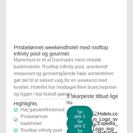
Prisbelønnet weekendhotel med rooftop
infinity pool og gourmet
Marienlyst er et af Danmarks mest omtalte
badehoteller. Rooftop infinity pool, anerkendt
restaurant og gennemgående høje anmeldelser
gør det til et sikkert valg for en weekend med
kvalitet. Hotellet har modtaget flere branchepriser
og ligger i top blandt gæster.
3 skarpeste tilbud lige
nu
Highlights
Høj gæstetilfredshed
Se
pris 1
Prisbelønnet
Se
badehotel
pris 2
Rooftop infinity pool
Se