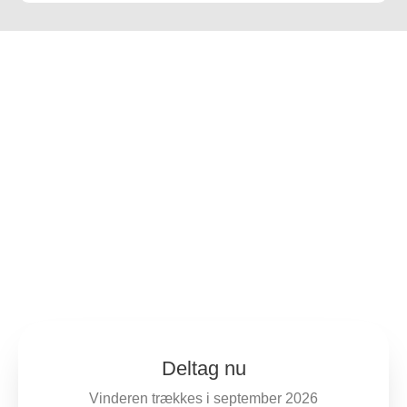
Vind et valgfrit ophold til en
værdi af 4500 kr.
Modtag 1-2 mails om måneden med håndplukkede
retreats, eksklusive medlemstilbud og skjulte perler.
Retreaters Klubben
Læs mere om
Deltag nu
Vinderen trækkes i september 2026