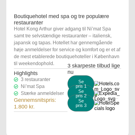
Boutiquehotel med spa og tre populære
restauranter
Hotel Kong Arthur giver adgang til Ni’mat Spa
samt tre selvstændige restauranter – italiensk,
japansk og tapas. Hotellet har gennemgående
høje anmeldelser for service og komfort og er et af
de mest etablerede boutiquehoteller i København
til weekendophold.
3 skarpeste tilbud lige
nu
Highlights
3 restauranter
Se
pris 1
Ni’mat Spa
Se
Stærke anmeldelser
pris 2
Gennemsnitspris:
Se
pris 3
1.800 kr.