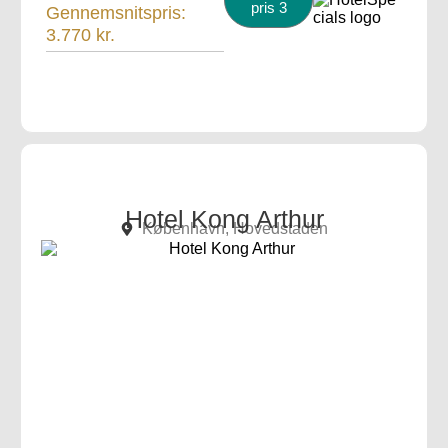
pris 3
Gennemsnitspris:
3.770 kr.
Hotel Kong Arthur
København, Hovedstaden