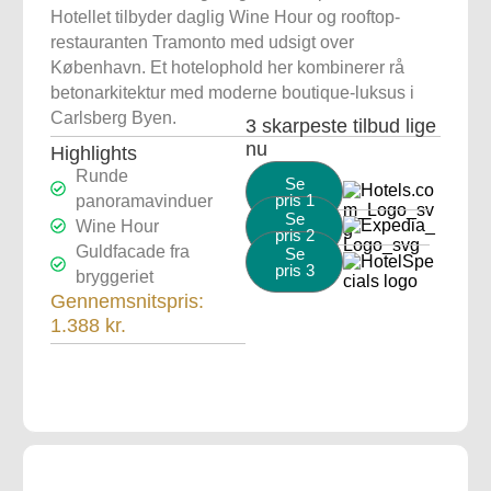
Hotellet tilbyder daglig Wine Hour og rooftop-
restauranten Tramonto med udsigt over
København. Et hotelophold her kombinerer rå
betonarkitektur med moderne boutique-luksus i
Carlsberg Byen.
3 skarpeste tilbud lige
nu
Highlights
Runde
Se
pris 1
panoramavinduer
Se
Wine Hour
pris 2
Guldfacade fra
Se
pris 3
bryggeriet
Gennemsnitspris:
1.388 kr.