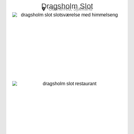
Dragsholm Slot
Odsherred, Sjælland