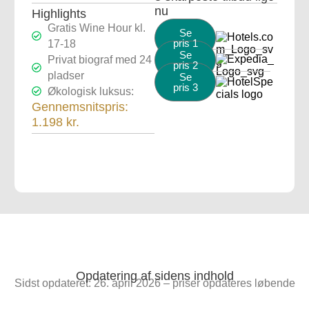
nu
Highlights
Gratis Wine Hour kl.
Se
pris 1
17-18
Se
Privat biograf med 24
pris 2
pladser
Se
pris 3
Økologisk luksus:
Gennemsnitspris:
1.198 kr.
Opdatering af sidens indhold
Sidst opdateret: 26. april 2026 – priser opdateres løbende