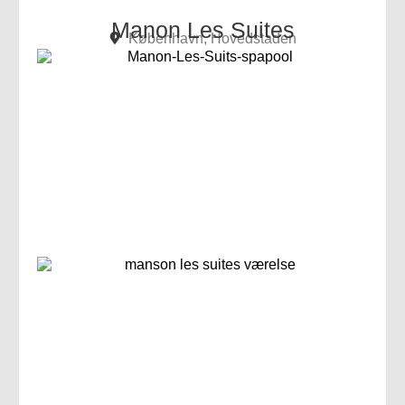
Manon Les Suites
København, Hovedstaden