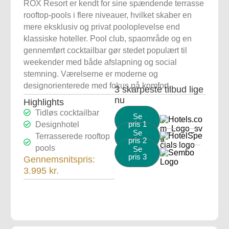
ROX Resort er kendt for sine spændende terrasse
rooftop-pools i flere niveauer, hvilket skaber en
mere eksklusiv og privat pooloplevelse end
klassiske hoteller. Pool club, spaområde og en
gennemført cocktailbar gør stedet populært til
weekender med både afslapning og social
stemning. Værelserne er moderne og
designorienterede med fokus på komfort.
3 skarpeste tilbud lige
nu
Highlights
Tidløs cocktailbar
Se
pris 1
Designhotel
Se
Terrasserede rooftop
pris 2
pools
Se
pris 3
Gennemsnitspris:
3.995 kr.