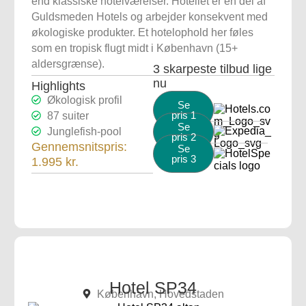
end klassiske hotelværelser. Hotellet er en del af
Guldsmeden Hotels og arbejder konsekvent med
økologiske produkter. Et hotelophold her føles
som en tropisk flugt midt i København (15+
aldersgrænse).
3 skarpeste tilbud lige
nu
Highlights
Økologisk profil
Se
pris 1
87 suiter
Se
Junglefish-pool
pris 2
Gennemsnitspris:
Se
pris 3
1.995 kr.
Hotel SP34
København, Hovedstaden